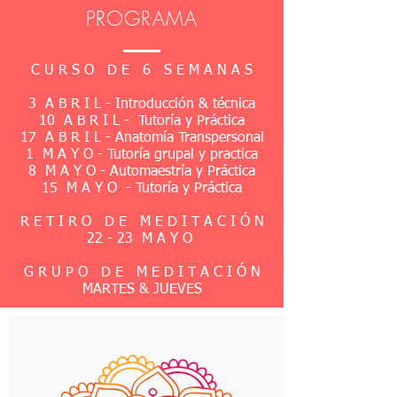
PROGRAMA
C U R S O D E 6 S E M A N A S
3 A B R I L - Introducción & técnica
10 A B R I L - Tutoría y Práctica
17 A B R I L - Anatomía Transpersonal
1 M A Y O - Tutoría grupal y practica
8 M A Y O - ​Automaestría y Práctica
15 M A Y O -
Tutoría y Práctica
R E T I R O D E M E D I T A C I Ó N
22 - 23 M A Y O
G R U P O D E M E D I T A C I Ó N
MARTES & JUEVES