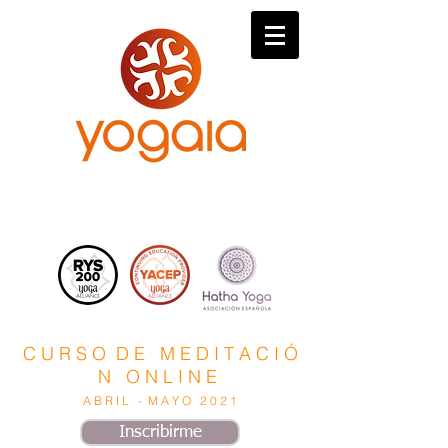
C U R S O D E M E D I T A C I Ó
N O N L I N E
A B R I L - M A Y O 2 0 2 1
Inscribirme