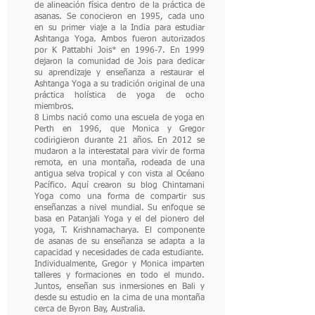
de alineación física dentro de la práctica de
asanas. Se conocieron en 1995, cada uno
en su primer viaje a la India para estudiar
Ashtanga Yoga. Ambos fueron autorizados
por K Pattabhi Jois* en 1996-7. En 1999
dejaron la comunidad de Jois para dedicar
su aprendizaje y enseñanza a restaurar el
Ashtanga Yoga a su tradición original de una
práctica holística de yoga de ocho
miembros.
8 Limbs nació como una escuela de yoga en
Perth en 1996, que Monica y Gregor
codirigieron durante 21 años. En 2012 se
mudaron a la interestatal para vivir de forma
remota, en una montaña, rodeada de una
antigua selva tropical y con vista al Océano
Pacífico. Aquí crearon su blog Chintamani
Yoga como una forma de compartir sus
enseñanzas a nivel mundial. Su enfoque se
basa en Patanjali Yoga y el del pionero del
yoga, T. Krishnamacharya. El componente
de asanas de su enseñanza se adapta a la
capacidad y necesidades de cada estudiante.
Individualmente, Gregor y Monica imparten
talleres y formaciones en todo el mundo.
Juntos, enseñan sus inmersiones en Bali y
desde su estudio en la cima de una montaña
cerca de Byron Bay, Australia.