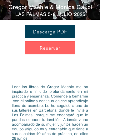
Gregor Maehle & Monica Gauci
LAS PALMAS 5-6
JULIO
20
25
Descarga PDF
Reservar
Leer los libros de Gregor Maehle me ha
inspirado e influido profundamente en mi
práctica y enseñanza. Comencé a formarme
con él online y continúo en ese aprendizaje
llena de asombro. Le he seguido a uno de
sus talleres en Barcelona, donde le invité a
Las Palmas, porque me encantará que le
puedas conocer tu también. Además viene
acompañado de su mujer, y juntos hacen un
equipo yóguico muy entrañable que tiene a
sus espaldas 40 años de práctica, de ellos
28 juntos.