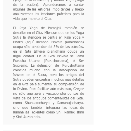
(yoga de la devoción) y Karma Yoga (yoga
de la acción). Aprenderemos a cantar
algunas de las estrofas importantes y luego
analizaremos las lecciones prácticas para la
vida que imparte el Gita.
El Raja Yoga de Patanjali también se
describe en el Gita. Mientras que en los Yoga
Sutra la atención se centra en Raja Yoga y
Bhakti (aquí llamado Ishvara pranidhana)
ocupa sólo alrededor del 5% de las estrofas,
en el Gita Ishvara pranidhana ocupa un
lugar central. En el Gita Ishvara se llama
Purusha Uttama (Purushottama), el Ser
Supremo. La definición del Purushottama
coincide mucho con la descripción de
Ishvara en el Sutra, pero los amigos del
Sutra pueden encontrar muchos más detalles
en el Gita para aumentar su comprensión de
lo Divino. Para facilitar aún más esto, Gregor
no sólo analizará y yuxtapondrá puntos de
vista de los antiguos comentaristas del Gita,
como Shankaracharya y Ramanujacharya,
sino que también integrará las ideas de
luminarias recientes como Shri Ramakrishna
y Shri Aurobindo.