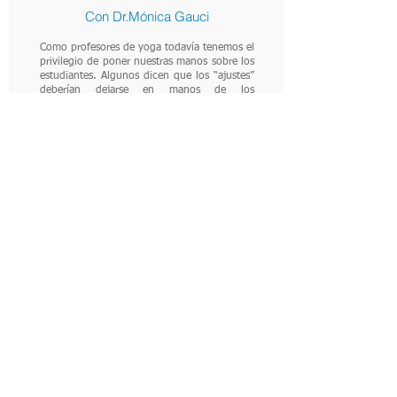
Con Dr.Mónica Gauci
Como profesores de yoga todavía tenemos el
privilegio de poner nuestras manos sobre los
estudiantes. Algunos dicen que los “ajustes”
deberían dejarse en manos de los
quiroprácticos. Como quiropráctico,
conozco y valoro el profundo poder del
tacto al que todos tenemos acceso. Me
apasiona enseñar a los profesores de yoga
cómo adaptarse de una manera que eduque,
transforme y sane.
Hay muchas formas diferentes de ajustar una
postura de yoga. Hay pocas formas de ajuste
que sean seguras, respetuosas, efectivas y
anatómicamente sólidas.
Aprende qué hace que un ajuste sea seguro
y sólido y los ingredientes que componen
un ajuste de calidad.
Aprecia las diferencias que afectan las
habilidades y limitaciones de los estudiantes
y aprende cómo acomodarlas
respetuosamente.
Comprende las diferencias entre
instrucciones visuales, auditivas y