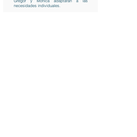
Gregor y Mónica adaptarán a las
necesidades individuales.
CUIDANDO TU
ARTICULACIÓN
SACROILÍACA