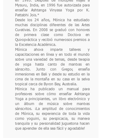
en 1993. Después de múltiples viajes a
Mysuru, India, en 1996 fue autorizada para
enseñar Ashtanga Vinyasa Yoga por K.
Pattabhi Jois.*
Desde los 24 años, Mónica ha estudiado
muchas disciplinas diferentes de las Artes
Curativas. En 2008 se graduó con honores
de primera clase como Doctora en
Quiropráctica y recibió numerosos premios a
la Excelencia Académica.
Mónica ahora imparte talleres y
capacitaciones en línea y en todo el mundo
sobre una variedad de temas, desde terapia
de yoga hasta canto de mantras en
sánscrito. Junto con Gregor, enseña
inmersiones en Bali y desde su estudio en la
cima de la montaña en su casa en la selva
tropical cerca de Byron Bay, Australia.
Mónica ha publicado un manual para
profesores sobre cómo enseñar Ashtanga
Yoga a principiantes, un libro electrónico y
un álbum de música sobre mantras
sánscritos. ¡La amplitud de conocimientos
de Mónica, su experiencia de toda la vida
como yoguini, su perspicacia, su manera
tranquila y su personalidad juguetona hacen
que aprender de ella sea fácil y agradable!