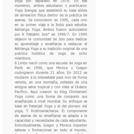
yoga por separado en 1978. En ese
momento, ambos estudiaron y practicaron
Yoga Iyengar, que estableció su base sólida
de alineación física dentro de la práctica de
asanas. Se conocieron en 1995, cada uno
en su primer viaje a la India para estudiar
Ashtanga Yoga. Ambos fueron autorizados
por K Pattabhi Jois* en 1996-7. En 1999
dejaron la comunidad de Jois para dedicar
su aprendizaje y enseñanza a restaurar el
Ashtanga Yoga a su tradición original de una
práctica holística de yoga de ocho
miembros.
8 Limbs nació como una escuela de yoga en
Perth en 1996, que Monica y Gregor
codirigieron durante 21 años. En 2012 se
mudaron a la interestatal para vivir de forma
remota, en una montaña, rodeada de una
antigua selva tropical y con vista al Océano
Pacífico. Aquí crearon su blog Chintamani
Yoga como una forma de compartir sus
enseñanzas a nivel mundial. Su enfoque se
basa en Patanjali Yoga y el del pionero del
yoga, T. Krishnamacharya. El componente
de asanas de su enseñanza se adapta a la
capacidad y necesidades de cada estudiante.
Individualmente, Gregor y Monica imparten
talleres y formaciones en todo el mundo.