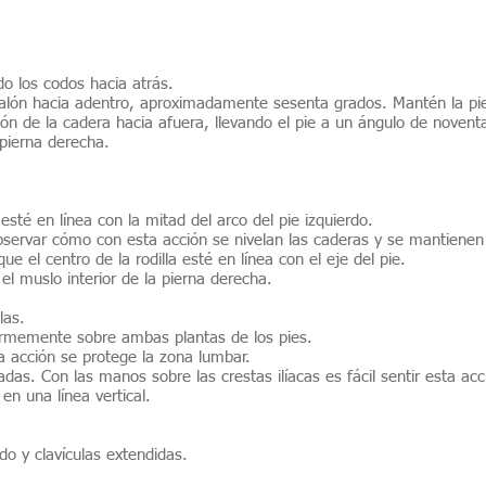
do los codos hacia atrás.
l talón hacia adentro, aproximadamente sesenta grados. Mantén la pi
ción de la cadera hacia afuera, llevando el pie a un ángulo de novent
 pierna derecha.
sté en línea con la mitad del arco del pie izquierdo.
Observar cómo con esta acción se nivelan las caderas y se mantienen 
 el centro de la rodilla esté en línea con el eje del pie.
el muslo interior de la pierna derecha.
las.
formemente sobre ambas plantas de los pies.
a acción se protege la zona lumbar.
s. Con las manos sobre las crestas ilíacas es fácil sentir esta acc
en una línea vertical.
o y clavículas extendidas.