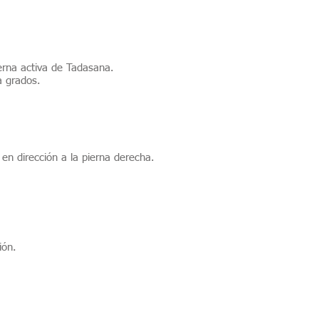
erna activa de Tadasana.
a grados.
en dirección a la pierna derecha.
ión.