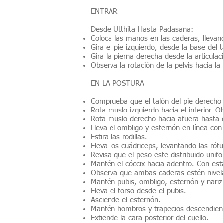
ENTRAR
Desde Utthita Hasta Padasana:
Coloca las manos en las caderas, llevan
Gira el pie izquierdo, desde la base de
Gira la pierna derecha desde la articula
Observa la rotación de la pelvis hacia la
EN LA POSTURA
Comprueba que el talón del pie derecho e
Rota muslo izquierdo hacia el interior. 
Rota muslo derecho hacia afuera hasta que
Lleva el ombligo y esternón en línea con 
Estira las rodillas.
Eleva los cuádriceps, levantando las rótu
Revisa que el peso este distribuido uni
Mantén el cóccix hacia adentro. Con est
Observa que ambas caderas estén nivelada
Mantén pubis, ombligo, esternón y nariz 
Eleva el torso desde el pubis.
Asciende el esternón.
Mantén hombros y trapecios descendiend
Extiende la cara posterior del cuello.