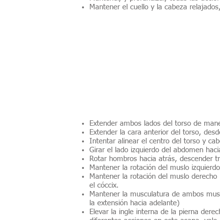
Mantener el cuello y la cabeza relajado
Extender ambos lados del torso de mane
Extender la cara anterior del torso, desde
Intentar alinear el centro del torso y ca
Girar el lado izquierdo del abdomen hacia
Rotar hombros hacia atrás, descender tr
Mantener la rotación del muslo izquierdo 
Mantener la rotación del muslo derecho h
el cóccix.
Mantener la musculatura de ambos muslos
la extensión hacia adelante)
Elevar la ingle interna de la pierna der