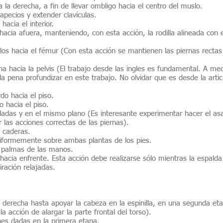
 la derecha, a fin de llevar ombligo hacia el centro del muslo.
apecios y extender clavículas.
hacia el interior.
acia afuera, manteniendo, con esta acción, la rodilla alineada con e
 hacia el fémur (Con esta acción se mantienen las piernas rectas 
echa hacia la pelvis (El trabajo desde las ingles es fundamental. A 
la pena profundizar en este trabajo. No olvidar que es desde la artic
rdo hacia el piso.
o hacia el piso.
adas y en el mismo plano (Es interesante experimentar hacer el as
 las acciones correctas de las piernas).
y caderas.
niformemente sobre ambas plantas de los pies.
 palmas de las manos.
hacia enfrente. Esta acción debe realizarse sólo mientras la espald
iración relajadas.
na derecha hasta apoyar la cabeza en la espinilla, en una segunda e
 acción de alargar la parte frontal del torso).
ones dadas en la primera etapa.