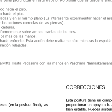
la pena profundizar en este trabajo. No olvidar que es desde la artic
rdo hacia el piso.
o hacia el piso.
adas y en el mismo plano (Es interesante experimentar hacer el as
 las acciones correctas de las piernas).
y caderas.
niformemente sobre ambas plantas de los pies.
 palmas de las manos.
hacia enfrente. Esta acción debe realizarse sólo mientras la espald
ración relajadas.​
a Parvrtta Hasta Padasana con las manos en Paschima Namaskarasan
CORRECCIONES
Esta postura tiene un compo
cas (en la postura final), las
proporcionar un apoyo a tu 
bien estable. Puedes sosten