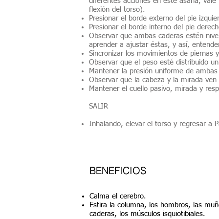
diferentes acciones en este asana, vale 
flexión del torso).
Presionar el borde externo del pie izquie
Presionar el borde interno del pie derech
Observar que ambas caderas estén nivel
aprender a ajustar éstas, y así, entender
Sincronizar los movimientos de piernas 
Observar que el peso esté distribuido u
Mantener la presión uniforme de ambas
Observar que la cabeza y la mirada ven 
Mantener el cuello pasivo, mirada y respi
SALIR
Inhalando, elevar el torso y regresar 
BENEFICIOS
BENEFICIOS
Calma el cerebro.
Estira la columna, los hombros, las muñe
caderas, los músculos isquiotibiales.