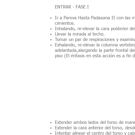
ENTRAR - FASE I
Ir a Parsva Hasta Padasana II con las
cimientos.
Inhalando, re-elevar la cara posterior de
Llevar la mirada al techo.
Tomar un par de respiraciones y examina
Exhalando, re-elevar la columna vertebra
adelantada,alargando la parte frontal del
piso (El énfasis en esta acción es a fin
Extender ambos lados del torso de mane
Extender la cara anterior del torso, desde
Intentar alinear el centro del torso y ca