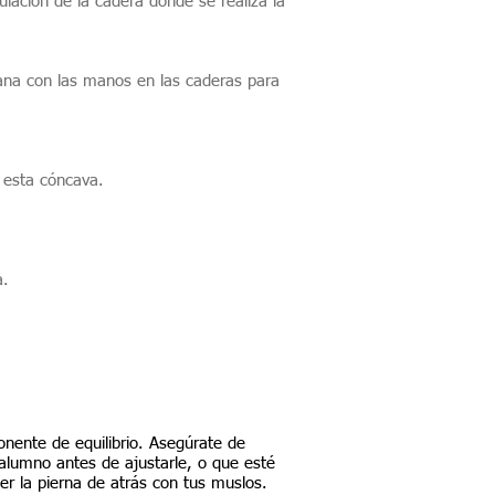
ulación de la cadera donde se realiza la
ana con las manos en las caderas para
a esta cóncava.
a.
nente de equilibrio. Asegúrate de
alumno antes de ajustarle, o que esté
er la pierna de atrás con tus muslos.