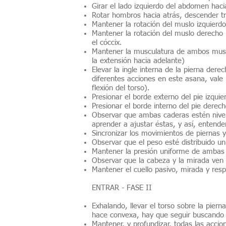
Girar el lado izquierdo del abdomen hacia
Rotar hombros hacia atrás, descender tr
Mantener la rotación del muslo izquierdo 
Mantener la rotación del muslo derecho h
el cóccix.
Mantener la musculatura de ambos muslos
la extensión hacia adelante)
Elevar la ingle interna de la pierna der
diferentes acciones en este asana, vale 
flexión del torso).
Presionar el borde externo del pie izquie
Presionar el borde interno del pie derech
Observar que ambas caderas estén nivel
aprender a ajustar éstas, y así, entender
Sincronizar los movimientos de piernas 
Observar que el peso esté distribuido u
Mantener la presión uniforme de ambas
Observar que la cabeza y la mirada ven 
Mantener el cuello pasivo, mirada y resp
ENTRAR - FASE II
Exhalando, llevar el torso sobre la pier
hace convexa, hay que seguir buscando la
Mantener, y profundizar, todas las acci