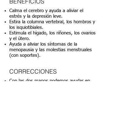
BENEFICIOS
Calma el cerebro y ayuda a aliviar el
estrés y la depresión leve.
Estira la columna vertebral, los hombros y
los isquiotibiales.
Estimula el hígado, los riñones, los ovarios
y el útero.
Ayuda a aliviar los síntomas de la
menopausia y las molestias menstruales
(con soportes).
CORRECCIONES
Con las dos manos podemos ayudar en
el alargamiento del tronco.