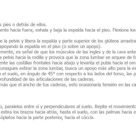
 pies o detrás de ellos.
nte hacia fuera, exhala y baja la espalda hacia el piso. Flexiona lo
 la pelvis y libera la espalda y parte superior de los glúteos arrastr
 apoyando la espalda en el piso (o sobre un apoyo).
idamente, es señal de que los músculos de las ingles y de la cara ant
a pelvis hacia la rodilla y provoca que la zona lumbar se arquee de
nte las costillas frontales hacia abajo y levanta el pubis hacia el o
o consigues estirar la zona lumbar, busca un apoyo más alto para la e
 el suelo, en ángulo de 45° con respecto a los lados del torso, las 
ofundidad de las articulaciones de las caderas.
 más que el ancho de tus caderas, esto ocasionaría tensión en las ca
ho, paralelos entre sí y perpendiculares al suelo. Repite el movimien
estira los brazos hacia atrás, hasta el suelo, con las palmas hacia e
móplatos hacia la parte posterior, hacia el cóccix.