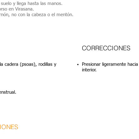
l suelo y llega hasta las manos.
orso en Virasana.
rnón, no con la cabeza o el mentón.
CORRECCIONES
a cadera (psoas), rodillas y
Presionar ligeramente hacia 
interior.
enstrual.
IONES