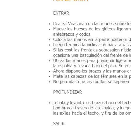
ENTRAR
Realiza Virasana con las manos sobre los
Mueve los huesos de los glúteos ligerame
antebrazos y codos.
Coloca las manos en la parte posterior de
Luego termina la inclinación hacia atrás
Si las costillas frontales sobresalen nít
ocasiona una basculación del frente de l
Utiliza las manos para presionar ligerame
la espalda y llevarla hacia el piso. Si n
Ahora dispone los brazos y las manos en
Mete las cabezas de los fémures en la pr
No permitas que las rodillas se separen
PROFUNDIZAR
Inhala y levanta los brazos hacia el tec
hombros a través de la espalda, y luego 
las axilas hacia el techo, y tira de los o
SALIR