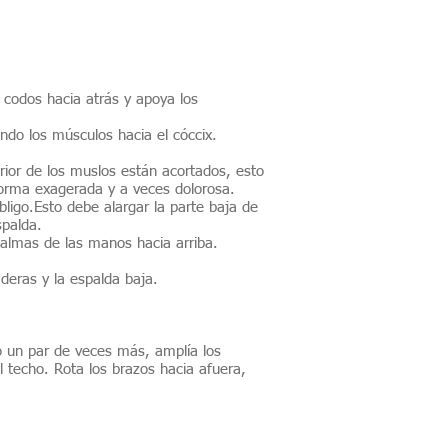
s codos hacia atrás y apoya los
ando los músculos hacia el cóccix.
erior de los muslos están acortados, esto
 forma exagerada y a veces dolorosa.
mbligo.Esto debe alargar la parte baja de
spalda.
palmas de las manos hacia arriba.
deras y la espalda baja.
to un par de veces más, amplía los
l techo. Rota los brazos hacia afuera,