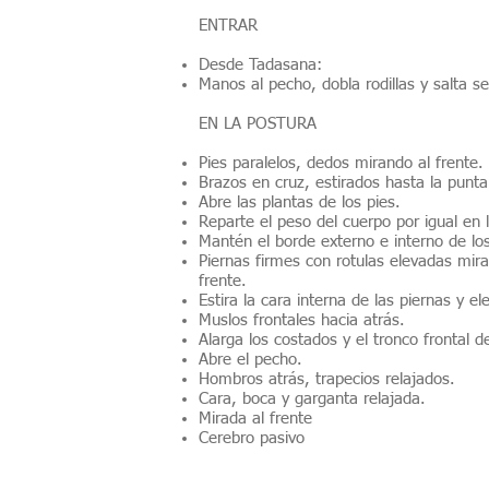
ENTRAR
Desde Tadasana:
Manos al pecho, dobla rodillas y salta 
EN LA POSTURA
Pies paralelos, dedos mirando al frente.
Brazos en cruz, estirados hasta la punta
Abre las plantas de los pies.
Reparte el peso del cuerpo por igual en 
Mantén el borde externo e interno de los
Piernas firmes con rotulas elevadas mira
frente.
Estira la cara interna de las piernas y ele
Muslos frontales hacia atrás.
Alarga los costados y el tronco frontal
Abre el pecho.
Hombros atrás, trapecios relajados.
Cara, boca y garganta relajada.
Mirada al frente
Cerebro pasivo