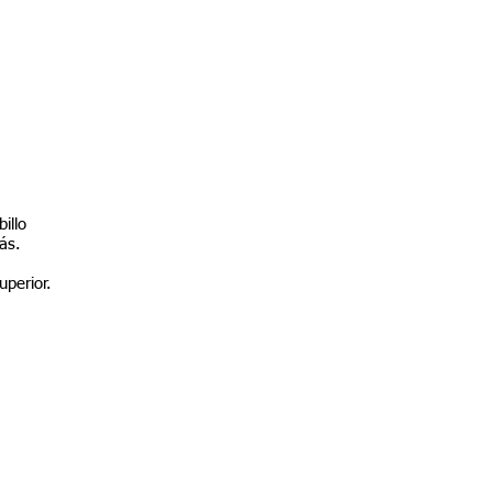
billo
ás.
uperior.