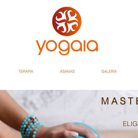
TERAPIA
ASANAS
GALERIA
M A S T 
ELIG