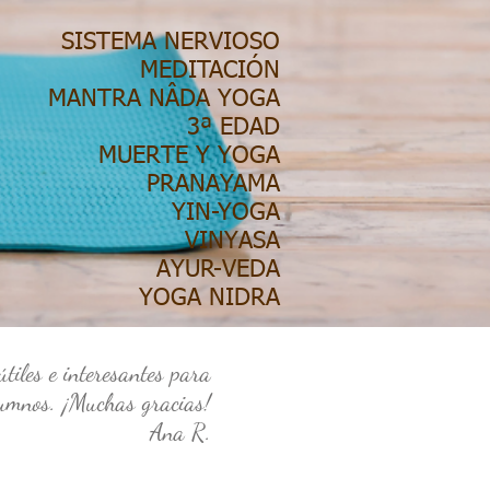
SISTEMA NERVIOSO
MEDITACIÓN
MANTRA NÂDA YOGA
3ª EDAD
MUERTE Y YOGA
PRANAYAMA
YIN-YOGA
VINYASA
AYUR-VEDA
YOGA NIDRA
tiles e interesantes para
umnos. ¡Muchas gracias!
Ana R.