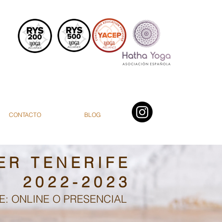
CONTACTO
BLOG
E R T E N E R I F E
2 0 2 2 - 2 0 2 3
E: ONLINE O PRESENCIAL