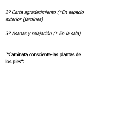
2º Carta agradecimiento (*En espacio 
exterior (jardines)  
3º Asanas y relajación (* En la sala)
 “Caminata consciente-las plantas de 
los pies”:
Cada sesión comienza con este 
ejercicio. El objetivo es anclar la 