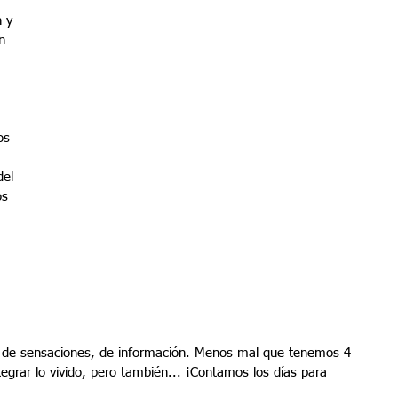
 y 
n 
os 
 
del 
s 
s de sensaciones, de información. Menos mal que tenemos 4 
grar lo vivido, pero también... ¡Contamos los días para 