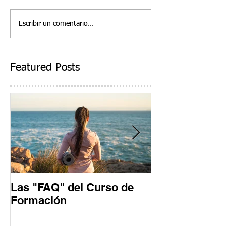
Escribir un comentario...
Featured Posts
Las "FAQ" del Curso de
Un día en un 
Formación
Formación