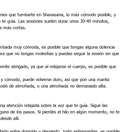
tienes que tumbarte en Shavasana, lo más cómodo posible, y 
 te guía. Las sesiones suelen durar unos 30-40 minutos, 
s más cortas.
mbada muy cómoda, es posible que tengas alguna dolencia 
ara que no tengas molestias y puedas seguir la sesión sin que 
ente abrigado, ya que al relajarse el cuerpo, es posible que 
do y cómodo, puede volverse duro, así que pon una manta 
modo de almohada, o una almohada no demasiado alta.
a atención relajada sobre la voz que te guía. Sigue las 
nguno de los pasos. Si pierdes el hilo en algún momento, no te 
esde allí.
ado entre dormido y despierto, justo entremedias, es posible 