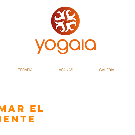
TERAPIA
ASANAS
GALERIA
mar el
iente